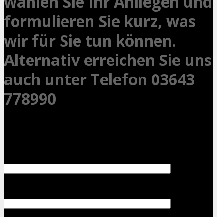
wählen Sie Ihr Anliegen und
formulieren Sie kurz, was
wir für Sie tun können.
Alternativ erreichen Sie uns
auch unter Telefon 03643
778990